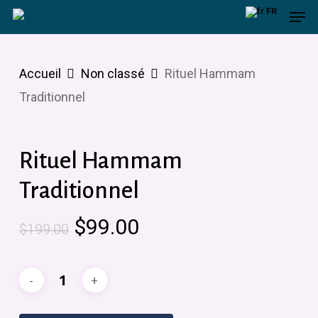
Men
Skip
FR
to
main
Accueil
Non classé
Rituel Hammam
content
Traditionnel
Rituel Hammam
Traditionnel
Le
Le
$
99.00
$
199.00
prix
prix
initial
actuel
était :
est :
$199.00.
$99.00.