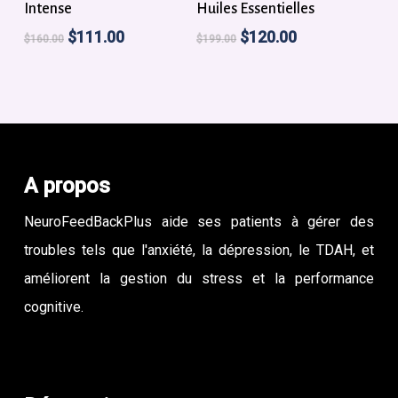
Intense
Huiles Essentielles
Le
Le
Le
Le
$
111.00
$
120.00
$
160.00
$
199.00
prix
prix
prix
prix
initial
actuel
initial
actuel
était :
est :
était :
est :
$160.00.
$111.00.
$199.00.
$120.00.
A propos
NeuroFeedBackPlus aide ses patients à gérer des
troubles tels que l'anxiété, la dépression, le TDAH, et
améliorent la gestion du stress et la performance
cognitive.