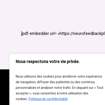
A propos
Décou
NeuroFeedBackPlus aide ses patients
Service
[pdf-embedder url= »https://neurofeedbackplu
Liens
à gérer des troubles tels que l'anxiété,
la dépression, le TDAH, et améliorent
Politique
la gestion du stress et la performance
Politique
cognitive.
Nous respectons votre vie privée.
Retrouvez-nous sur
Nous utilisons des cookies pour améliorer votre expérience
de navigation, diffuser des publicités ou des contenus
personnalisés et analyser notre trafic. En cliquant sur « Tout
accepter », vous consentez à notre utilisation des
cookies.
Politique de confidentialité