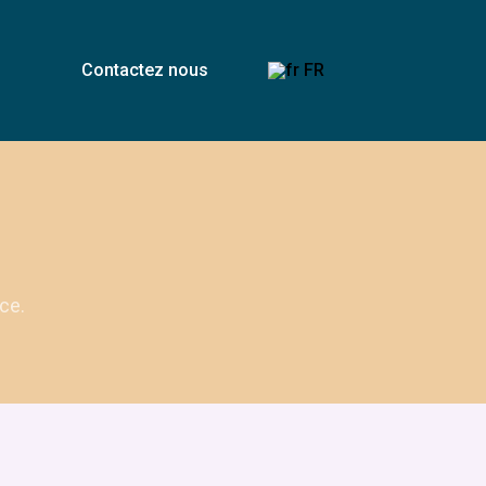
ram
tok
Contactez nous
FR
nce.