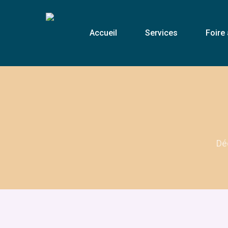
Skip
to
Accueil
Services
Foire
main
content
Déc