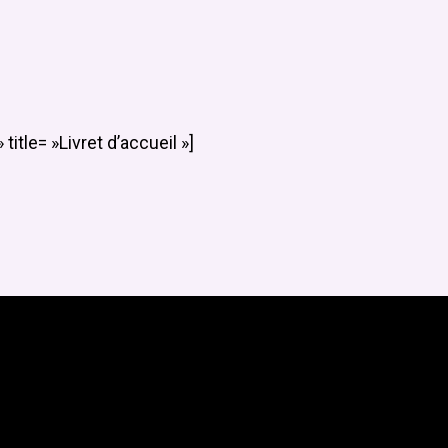
Close
Menu
tle= »Livret d’accueil »]
ca
, Suite